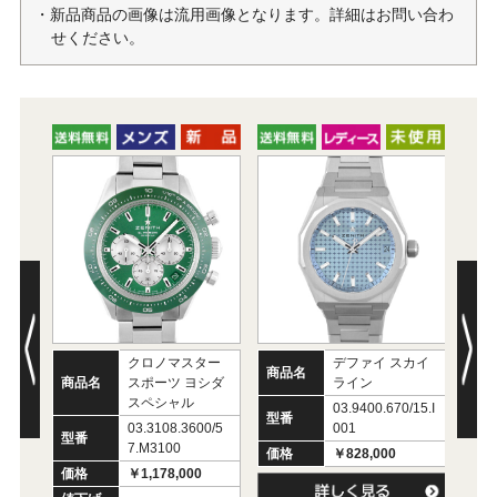
・新品商品の画像は流用画像となります。詳細はお問い合わ
せください。
クロノマスター
デファイ スカイ
商品名
商
商品名
スポーツ ヨシダ
ライン
スペシャル
03.9400.670/15.I
型番
型
03.3108.3600/5
001
型番
7.M3100
価格
￥828,000
価
価格
￥1,178,000