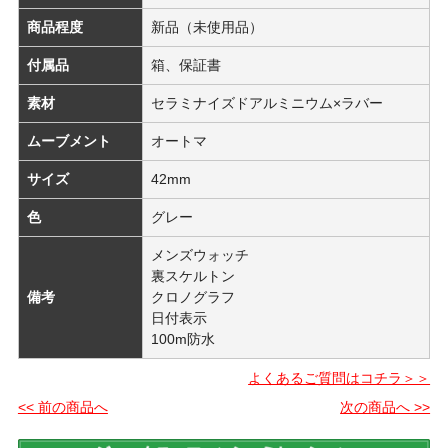
商品程度
新品（未使用品）
付属品
箱、保証書
素材
セラミナイズドアルミニウム×ラバー
ムーブメント
オートマ
サイズ
42mm
色
グレー
メンズウォッチ
裏スケルトン
備考
クロノグラフ
日付表示
100m防水
よくあるご質問はコチラ＞＞
<< 前の商品へ
次の商品へ >>