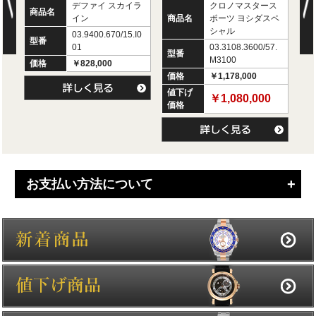
デファイ スカイラ
クロノマスタース
商品名
商
イン
商品名
ポーツ ヨシダスペ
シャル
03.9400.670/15.I0
型番
型
01
03.3108.3600/57.
型番
M3100
価格
￥828,000
価
価格
￥1,178,000
値下げ
￥1,080,000
価格
お支払い方法について