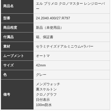
エル プリメロ クロノマスター レンジローバ
商品名
ー
型番
24.2040.400/27.R797
商品程度
新品（未使用品）
付属品
箱、保証書
素材
セラミナイズドアルミニウム×ラバー
ムーブメント
オートマ
サイズ
42mm
色
グレー
メンズウォッチ
裏スケルトン
備考
クロノグラフ
日付表示
100m防水