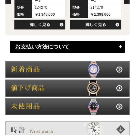
ー1
ー1
型番
124270
型番
214270
型
価格
￥1,345,000
価格
￥1,398,000
価
お支払い方法について