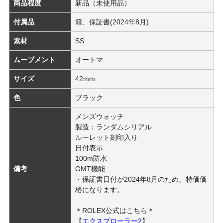
商品程度
新品（未使用品）
付属品
箱、保証書(2024年8月)
素材
SS
ムーブメント
オートマ
サイズ
42mm
色
ブラック
メンズウォッチ
製造：ランダムシリアル
ルーレット刻印入り
日付表示
100m防水
備考
GMT機能
・保証書日付が2024年8月のため、特価価
格になります。
＊ROLEX公式はこちら＊
【
エクスプローラー2
】