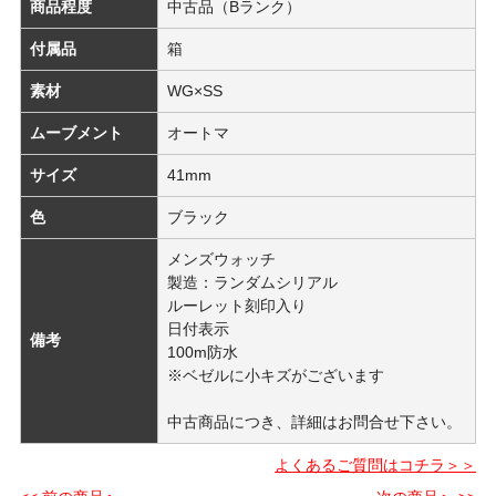
商品程度
中古品（Bランク）
付属品
箱
素材
WG×SS
ムーブメント
オートマ
サイズ
41mm
色
ブラック
メンズウォッチ
製造：ランダムシリアル
ルーレット刻印入り
日付表示
備考
100m防水
※ベゼルに小キズがございます
中古商品につき、詳細はお問合せ下さい。
よくあるご質問はコチラ＞＞