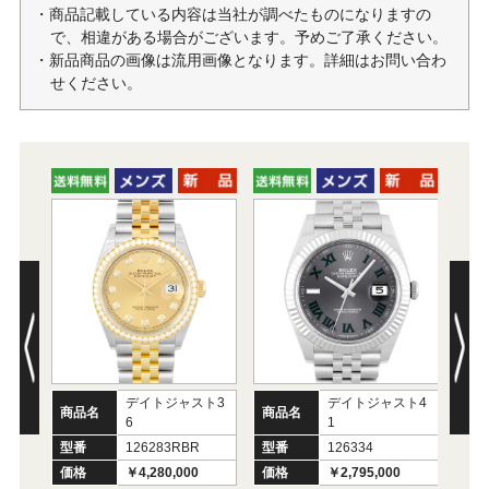
・商品記載している内容は当社が調べたものになりますの
で、相違がある場合がございます。予めご了承ください。
・新品商品の画像は流用画像となります。詳細はお問い合わ
せください。
デイトジャスト3
デイトジャスト4
商品名
商品名
商
6
1
型番
126283RBR
型番
126334
型
価格
￥4,280,000
価格
￥2,795,000
価