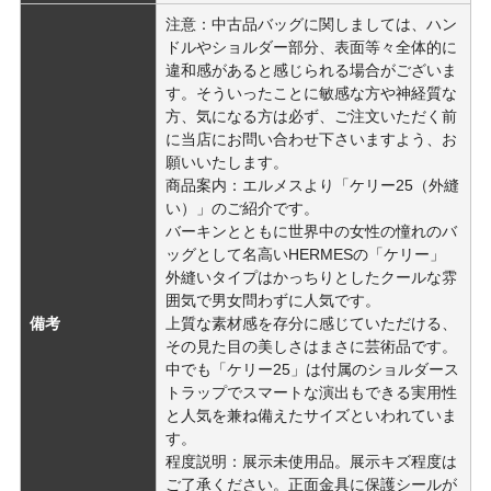
注意：中古品バッグに関しましては、ハン
ドルやショルダー部分、表面等々全体的に
違和感があると感じられる場合がございま
す。そういったことに敏感な方や神経質な
方、気になる方は必ず、ご注文いただく前
に当店にお問い合わせ下さいますよう、お
願いいたします。
商品案内：エルメスより「ケリー25（外縫
い）」のご紹介です。
バーキンとともに世界中の女性の憧れのバ
ッグとして名高いHERMESの「ケリー」
外縫いタイプはかっちりとしたクールな雰
囲気で男女問わずに人気です。
備考
上質な素材感を存分に感じていただける、
その見た目の美しさはまさに芸術品です。
中でも「ケリー25」は付属のショルダース
トラップでスマートな演出もできる実用性
と人気を兼ね備えたサイズといわれていま
す。
程度説明：展示未使用品。展示キズ程度は
ご了承ください。正面金具に保護シールが