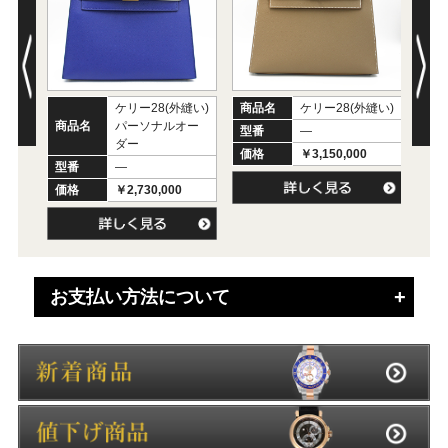
ケリー28(外縫い)
商品名
ケリー28(外縫い)
商
商品名
パーソナルオー
型番
―
型
ダー
価格
￥3,150,000
価
型番
―
価格
￥2,730,000
お支払い方法について