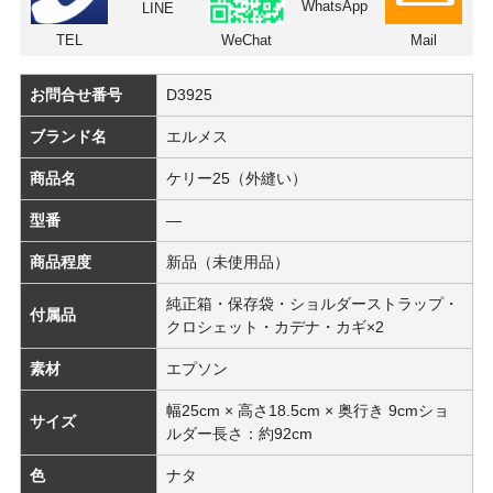
WhatsApp
LINE
TEL
WeChat
Mail
お問合せ番号
D3925
ブランド名
エルメス
商品名
ケリー25（外縫い）
型番
―
商品程度
新品（未使用品）
純正箱・保存袋・ショルダーストラップ・
付属品
クロシェット・カデナ・カギ×2
素材
エプソン
幅25cm × 高さ18.5cm × 奥行き 9cmショ
サイズ
ルダー長さ：約92cm
色
ナタ