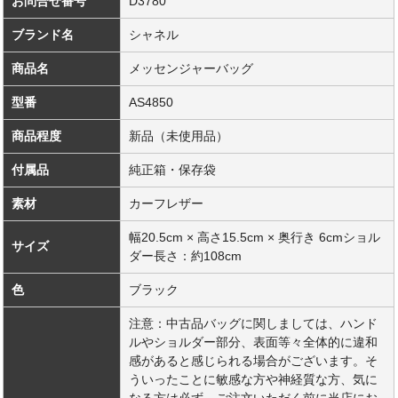
お問合せ番号
D3780
ブランド名
シャネル
商品名
メッセンジャーバッグ
型番
AS4850
商品程度
新品（未使用品）
付属品
純正箱・保存袋
素材
カーフレザー
幅20.5cm × 高さ15.5cm × 奥行き 6cmショル
サイズ
ダー長さ：約108cm
色
ブラック
注意：中古品バッグに関しましては、ハンド
ルやショルダー部分、表面等々全体的に違和
感があると感じられる場合がございます。そ
ういったことに敏感な方や神経質な方、気に