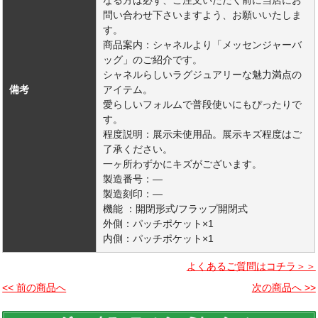
なる方は必ず、ご注文いただく前に当店にお
問い合わせ下さいますよう、お願いいたしま
す。
商品案内：シャネルより「メッセンジャーバ
ッグ」のご紹介です。
シャネルらしいラグジュアリーな魅力満点の
備考
アイテム。
愛らしいフォルムで普段使いにもぴったりで
す。
程度説明：展示未使用品。展示キズ程度はご
了承ください。
一ヶ所わずかにキズがございます。
製造番号：―
製造刻印：―
機能 ：開閉形式/フラップ開閉式
外側：パッチポケット×1
内側：パッチポケット×1
よくあるご質問はコチラ＞＞
<< 前の商品へ
次の商品へ >>