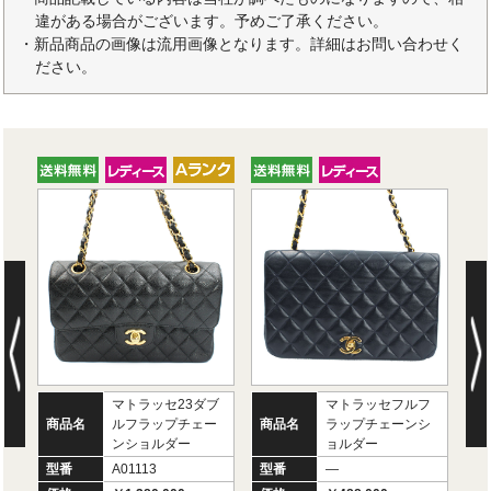
違がある場合がございます。予めご了承ください。
・新品商品の画像は流用画像となります。詳細はお問い合わせく
ださい。
マトラッセ23ダブ
マトラッセフルフ
商
商品名
ルフラップチェー
商品名
ラップチェーンシ
型
ンショルダー
ョルダー
価
型番
A01113
型番
―