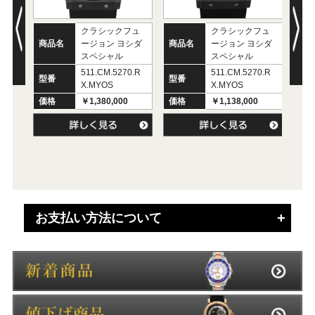
クラシックフュ
クラシックフュ
商品名
ージョン ヨシダ
商品名
ージョン ヨシダ
商
スペシャル
スペシャル
511.CM.5270.R
511.CM.5270.R
型番
型番
X.MYOS
X.MYOS
型
価格
￥1,380,000
価格
￥1,138,000
価
値
価
お支払い方法について