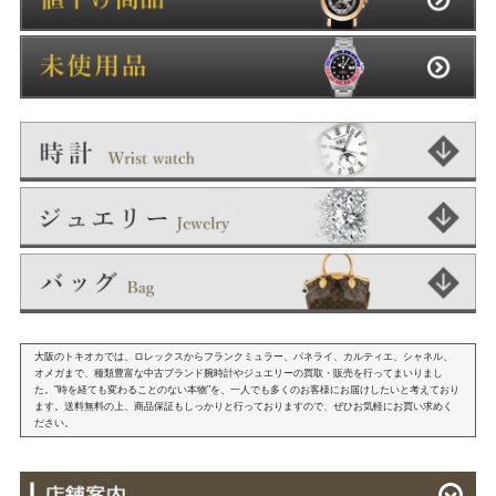
大阪のトキオカでは、ロレックスからフランクミュラー、パネライ、カルティエ、シャネル、
オメガまで、種類豊富な中古ブランド腕時計やジュエリーの買取・販売を行ってまいりまし
た。"時を経ても変わることのない本物"を、一人でも多くのお客様にお届けしたいと考えており
ます。送料無料の上、商品保証もしっかりと行っておりますので、ぜひお気軽にお買い求めく
ださい。