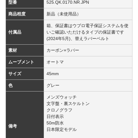
型番
525.QK.0170.NR.JPN
商品程度
新品（未使用品）
箱、保証書はウブロ電子保証システムを使
付属品
いご確認いただけるタイプの保証書です
(2024年5月)、替えラバーベルト
素材
カーボン×ラバー
ムーブメント
オートマ
サイズ
45mm
色
グレー
メンズウォッチ
文字盤・裏スケルトン
クロノグラフ
日付表示
50m防水
備考
日本限定モデル