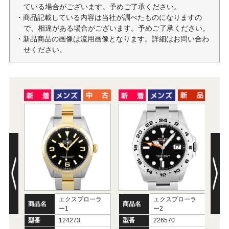
ている場合がございます。予めご了承ください。
・商品記載している内容は当社が調べたものになりますの
で、相違がある場合がございます。予めご了承ください。
・新品商品の画像は流用画像となります。詳細はお問い合わ
せください。
エクスプローラ
エクスプローラ
商品名
商品名
商
ー1
ー2
型番
124273
型番
226570
型