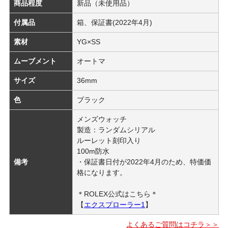
商品程度
新品（未使用品）
付属品
箱、保証書(2022年4月)
素材
YG×SS
ムーブメント
オートマ
サイズ
36mm
色
ブラック
メンズウォッチ
製造：ランダムシリアル
ルーレット刻印入り
100m防水
備考
・保証書日付が2022年4月のため、特価価
格になります。
＊ROLEX公式はこちら＊
【
エクスプローラー1
】
よくあるご質問はコチラ＞＞