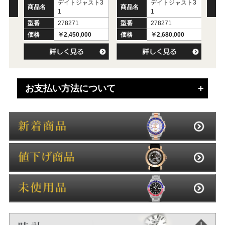
デイトジャスト3
デイトジャスト3
商品名
商品名
商
1
1
型番
278271
型番
278271
型
価格
￥2,450,000
価格
￥2,680,000
価
お支払い方法について