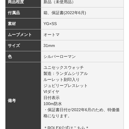
商品程度
新品（未使用品）
付属品
箱、保証書(2022年6月)
素材
YG×SS
ムーブメント
オートマ
サイズ
31mm
色
シルバーローマン
ユニセックスウォッチ
製造：ランダムシリアル
ルーレット刻印入り
ジュビリーブレスレット
VIダイヤ
日付表示
備考
100m防水
・保証書日付が2022年6月のため、特価価
格になります。
＊ROLEX公式はこちら＊