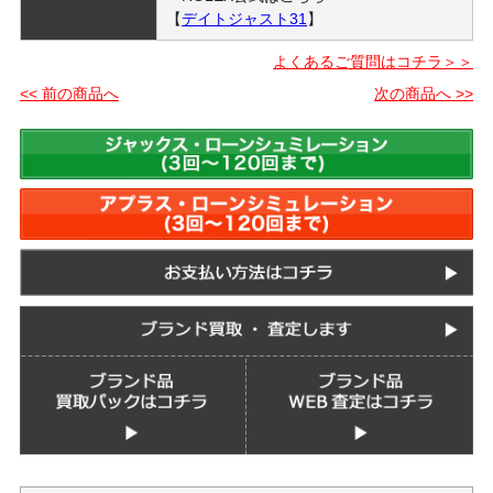
【
デイトジャスト31
】
よくあるご質問はコチラ＞＞
<< 前の商品へ
次の商品へ >>