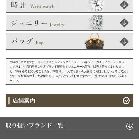
大阪のトキオカでは、ロレックスからフランクミュラー、パネライ、カルティエ、シャネル、
オメガまで、種類豊富な中古ブランド腕時計やジュエリーの買取・販売を行ってまいりまし
た。"時を経ても変わることのない本物"を、一人でも多くのお客様にお届けしたいと考えており
ます。送料無料の上、商品保証もしっかりと行っておりますので、ぜひお気軽にお買い求めく
ださい。