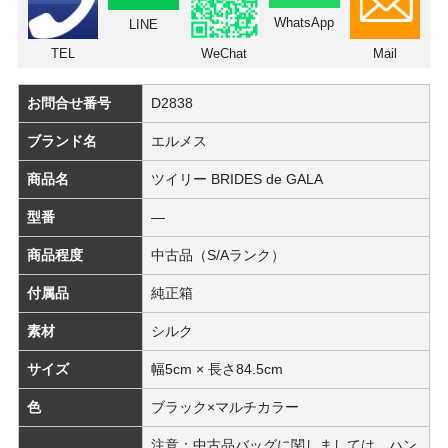
WhatsApp
LINE
TEL
WeChat
Mail
お問合せ番号
D2838
ブランド名
エルメス
商品名
ツイリー BRIDES de GALA
型番
―
商品程度
中古品（S/Aランク）
付属品
純正箱
素材
シルク
サイズ
幅5cm × 長さ84.5cm
色
ブラック×マルチカラー
注意：中古品バッグに関しましては、ハン