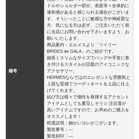
ドルやショルダー部分、表面等々全体的に
違和感があると感じられる場合がございま
す。そういったことに敏感な方や神経質な
方、気になる方は必ず、ご注文いただく前
に当店にお問い合わせ下さいますよう、お
願いいたします。
商品案内：エルメスより「ツイリー
BRIDES de GALA」のご紹介です。
細長くスリムなサイズでバッグや手首に巻
き付けるスタイルが話題のアイコニックな
備考
アクセサリー。
HERMESならではのエレガントな雰囲気と
上質な質感でコーディネートを上品に仕上
げてくれます。
結び方は様々で個性を発揮するアクセント
アイテムとしても重宝しそう☆ 注目度が
高いアイテムですので、お早めのご購入を
オススメします！
程度説明：細かいヨレがございます。
製造番号：―
製造刻印：―