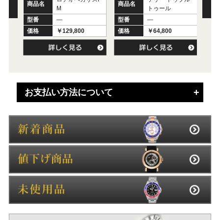
商品名
商品名
M
トゥール
商
型番
―
型番
―
型
価格
￥129,800
価格
￥64,800
価
お支払い方法について