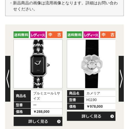
・新品商品の画像は流用画像となります。詳細はお問い合わ
せください。
プルミエール Lサ
商品名
カメリア
商品名
商
イズ
型番
H1190
型番
ー
型
価格
￥978,000
価格
￥288,000
価