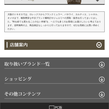
大阪のトキオカでは、ロレックスからフランクミュラー、パネライ、カルティエ、シャネル、
オメガまで、種類豊富な中古ブランド腕時計やジュエリーの買取・販売を行ってまいりまし
た。"時を経ても変わることのない本物"を、一人でも多くのお客様にお届けしたいと考えており
ます。送料無料の上、商品保証もしっかりと行っておりますので、ぜひお気軽にお買い求めく
ださい。