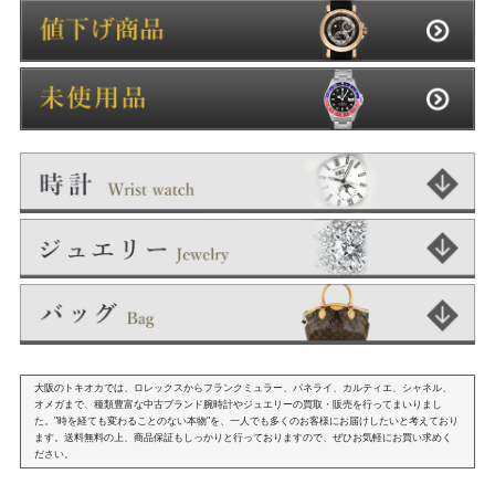
大阪のトキオカでは、ロレックスからフランクミュラー、パネライ、カルティエ、シャネル、
オメガまで、種類豊富な中古ブランド腕時計やジュエリーの買取・販売を行ってまいりまし
た。"時を経ても変わることのない本物"を、一人でも多くのお客様にお届けしたいと考えており
ます。送料無料の上、商品保証もしっかりと行っておりますので、ぜひお気軽にお買い求めく
ださい。