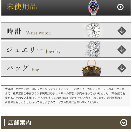
大阪のトキオカでは、ロレックスからフランクミュラー、パネライ、カルティエ、シャネル、オメガ
まで、種類豊富な中古ブランド腕時計やジュエリーの買取・販売を行ってまいりました。"時を経ても
変わることのない本物"を、一人でも多くのお客様にお届けしたいと考えております。送料無料の上、
商品保証もしっかりと行っておりますので、ぜひお気軽にお買い求めください。