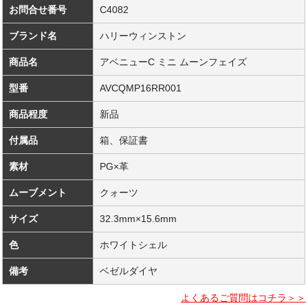
お問合せ番号
C4082
ブランド名
ハリーウィンストン
商品名
アベニューC ミニ ムーンフェイズ
型番
AVCQMP16RR001
商品程度
新品
付属品
箱、保証書
素材
PG×革
ムーブメント
クォーツ
サイズ
32.3mm×15.6mm
色
ホワイトシェル
備考
ベゼルダイヤ
よくあるご質問はコチラ＞＞