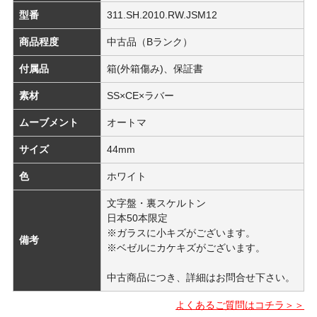
型番
311.SH.2010.RW.JSM12
商品程度
中古品（Bランク）
付属品
箱(外箱傷み)、保証書
素材
SS×CE×ラバー
ムーブメント
オートマ
サイズ
44mm
色
ホワイト
文字盤・裏スケルトン
日本50本限定
※ガラスに小キズがございます。
備考
※ベゼルにカケキズがございます。
中古商品につき、詳細はお問合せ下さい。
よくあるご質問はコチラ＞＞