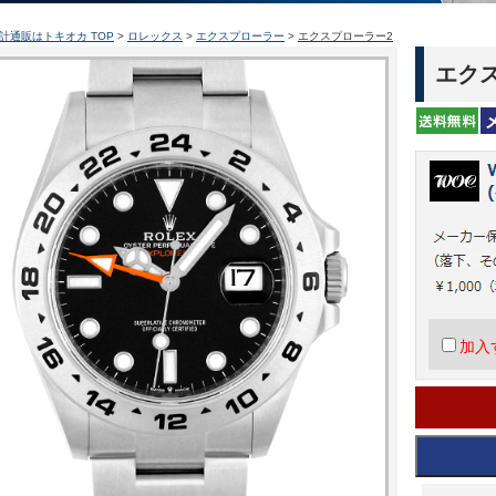
計通販はトキオカ TOP
>
ロレックス
>
エクスプローラー
>
エクスプローラー2
エク
加入