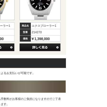
ーラー1
エクスプローラー1
商品名
214270
型番
00
￥1,398,000
価格
によるお支払いが可能です。
込手数料がお客様のご負担になりますのでご了承
します。