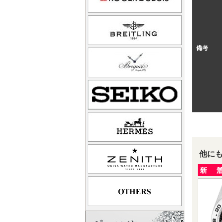
備考
他に