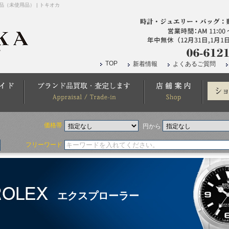
新品（未使用品） | トキオカ
TOP
新着情報
よくあるご質問
価格帯
円から
フリーワード
エクスプローラー