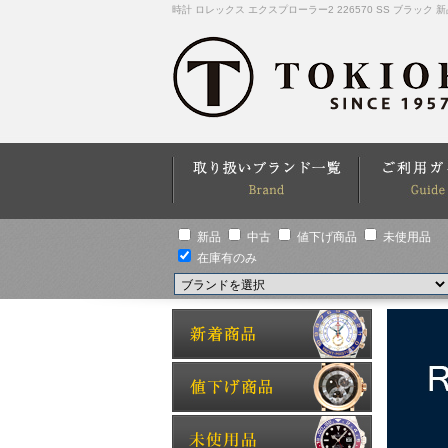
時計 ロレックス エクスプローラー2 226570 SS ブラック 
新品
中古
値下げ商品
未使用品
在庫有のみ