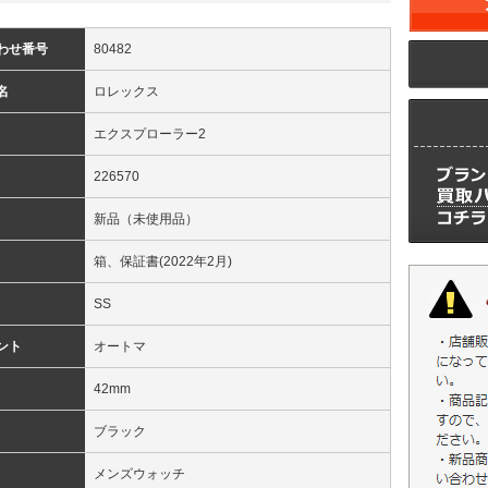
わせ番号
80482
名
ロレックス
エクスプローラー2
226570
新品（未使用品）
箱、保証書(2022年2月)
SS
ント
オートマ
42mm
ブラック
メンズウォッチ