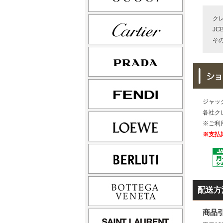
ク
JC
そ
ジャッ
各社ク
※ご利
※支払
配送方
商品