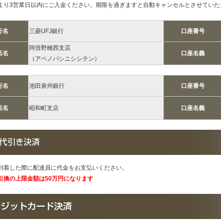
より3営業日以内にご入金ください。期限を過ぎますと自動キャンセルとさせていた
行名
三菱UFJ銀行
口座番号
阿倍野橋西支店
店名
口座名義
（アベノバシニシシテン）
行名
池田泉州銀行
口座番号
店名
昭和町支店
口座名義
到着した際に配達員に代金をお支弘いください。
引換の上限金額は50万円になります