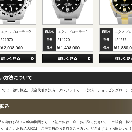
エクスプローラー2
エクスプローラー1
エクスプロ
商品名
商品名
226570
214270
124273
型番
型番
￥2,038,000
￥1,498,000
￥1,880,0
価格
価格
い方法について
トでは、銀行振込、現金代引き決済、クレジットカード決済、ショッピングローン
込の際はお近くの金融機関から、下記の銀行口座にお振込ください。この場合、振
い。また、お振込の際は、ご注文時のお名前をご入力いただきますようお願いいた