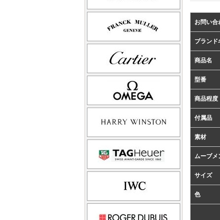
お問い合
ブランド
商品名
型番
商品程度
付属品
素材
ムーブメ
サイズ
色