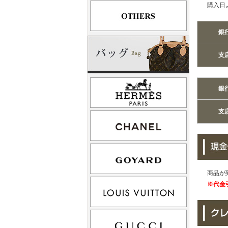
購入日
銀
支
銀
支
商品が
※代金