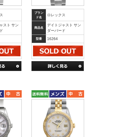
ブラン
ス
ロレックス
ド名
ャスト サン
デイトジャスト サン
商品名
ド
ダーバード
16264
型番