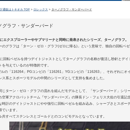
計通販はトキオカ TOP
>
ロレックス
>
ターノグラフ・サンダーバード
ノグラフ・サンダーバード
4年にエクスプローラーやサブマリーナと同時に発表されたシリーズ、ターノグラフ。
ーのグラフは「ターン・ゼロ・グラフ(ゼロに帰る)」という意味で、独自の回転ベ
4年に回転ベゼルを持つデイトジャストとしてターノグラフの名称が復活し秒針とデ
トを与えているのが特徴的です。
ゼルの「116264」PGコンビの「116261」YGコンビの「116263」、それぞ
レス系とスポーツモデルの中間のシリーズとして支持を集めました。
同じターン・ゼロ・グラフの流れを組んだモデルとして、「サンダーバード」シリ
カ空軍アクロバットチーム『サンダーバーズ』の隊長ドン・フェリス大佐の引退記念モ
な時計のデイトジャストにやや強引に回転ベゼルを組み込み、シャープさとスポー
得ています。
ル共すべてステンレスとゴールドとのコンビモデルとなっています。