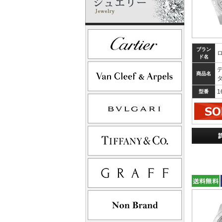
ブラン
ド名
商品名
1
型番