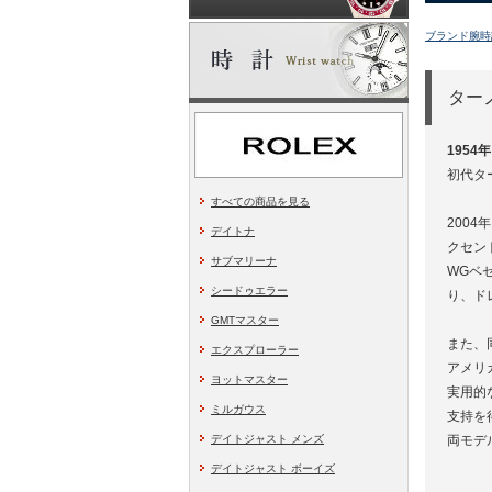
ブランド腕時
ター
195
初代タ
すべての商品を見る
200
デイトナ
クセン
サブマリーナ
WGベ
シードゥエラー
り、ド
GMTマスター
また、
エクスプローラー
アメリ
ヨットマスター
実用的
ミルガウス
支持を
デイトジャスト メンズ
両モデ
デイトジャスト ボーイズ