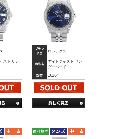
ブラン
ス
ロレックス
ド名
ャスト サン
デイトジャスト サン
商品名
ド
ダーバード
16264
型番