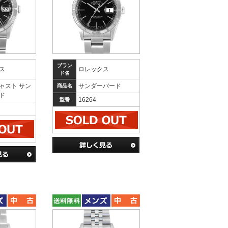
ブラン
ス
ロレックス
ド名
ャスト サン
サンダーバード
商品名
ド
16264
型番