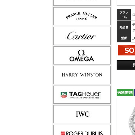
ブラン
ド名
商品名
1
型番