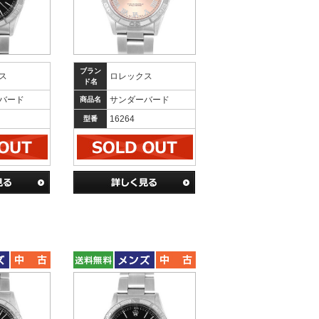
ブラン
ス
ロレックス
ド名
バード
サンダーバード
商品名
16264
型番