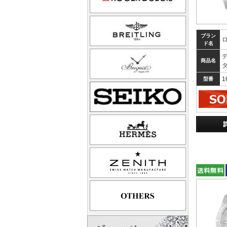
ブラン
ド名
商品名
1
型番